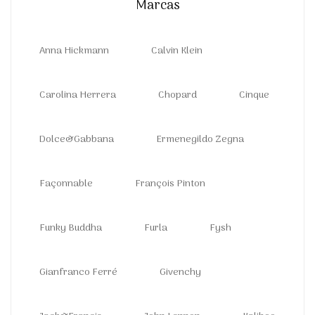
Marcas
Anna Hickmann
Calvin Klein
Carolina Herrera
Chopard
Cinque
Dolce&Gabbana
Ermenegildo Zegna
Façonnable
François Pinton
Funky Buddha
Furla
Fysh
Gianfranco Ferré
Givenchy