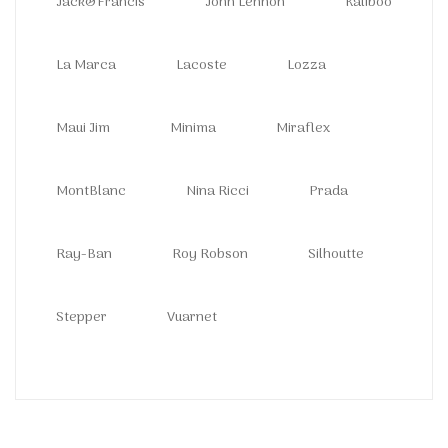
Jack&Francis
John Lennon
Kaliboo
La Marca
Lacoste
Lozza
Maui Jim
Minima
Miraflex
MontBlanc
Nina Ricci
Prada
Ray-Ban
Roy Robson
Silhoutte
Stepper
Vuarnet